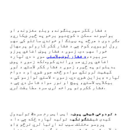
د فشار ککر سپرینګونه، ویلډ مغزونه، او
بولټونه ممکن د کوچنیو برخو په څیر ښکاري،
مګر دوی د هرڅه په ټینګ او خوندي ساتلو کې مهم
رول لوبوي، کوم چې د فشار ککر کارولو پرمهال
خورا مهم دی. زموږ د فشار پوښ اضافي پرزو
سربیره،
د فشار لوښي
لاستی
موږ د دې لپاره
اضافي پرزې هم وړاندې کوو
.
لکه زموږ د پوښ
بدیلونو په څیر، زموږ د فشار ککر لاستي د لوړ
کیفیت لرونکي موادو څخه جوړ شوي او د دوام
لپاره ډیزاین شوي دي. زموږ د لاستي لوازمو کې د
بیکلایټ لاستي، پیچ او نور مواد شامل دي چې د
فشار ککرونو پراخه لړۍ سره مطابقت لري.
د تودوخې شیشې پوښ
د ایس ایس رم سره
تولیدول a
کیدی شي
ننګونکی
د تولید لپاره ځکه چې دا د
پروسو مختلف سیټ ته اړتیا لري ترڅو ډاډ
ترلاسه شي چې شیشه په سمه توګه نرمه شوې ده او