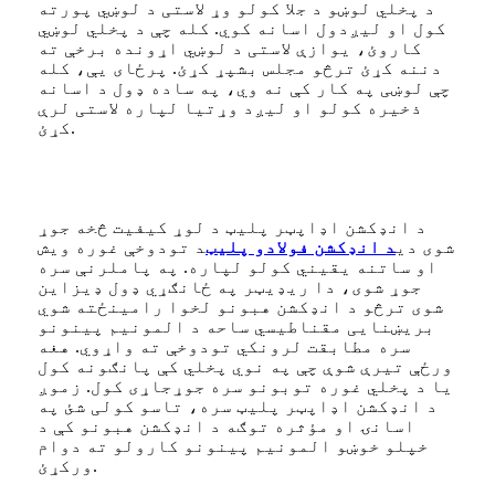
د پخلي لوښو د جلا کولو وړ لاستی د لوښي پورته
کول او لیږدول اسانه کوي. کله چې د پخلي لوښي
کاروئ، یوازې لاستی د لوښي اړونده برخې ته
دننه کړئ ترڅو مجلس بشپړ کړئ. پرځای یې، کله
چې لوښی په کار کې نه وي، په ساده ډول د اسانه
ذخیره کولو او لیږد وړتیا لپاره لاستی لرې
کړئ.
د انډکشن اډاپټر پلیټ د لوړ کیفیت څخه جوړ
شوی دی
د انډکشن فولادو پلیټ
د تودوخې غوره ویش
او ساتنه یقیني کولو لپاره. په پاملرنې سره
جوړ شوی، دا ریډیټر په ځانګړي ډول ډیزاین
شوی ترڅو د انډکشن هبونو لخوا رامینځته شوي
بریښنایی مقناطیسي ساحه د المونیم پینونو
سره مطابقت لرونکي تودوخې ته واړوي. هغه
ورځې تیرې شوې چې په نوي پخلي کې پانګونه کول
یا د پخلي غوره توبونو سره جوړجاړی کول. زموږ
د انډکشن اډاپټر پلیټ سره، تاسو کولی شئ په
اسانۍ او مؤثره توګه د انډکشن هبونو کې د
خپلو خوښو المونیم پینونو کارولو ته دوام
ورکړئ.