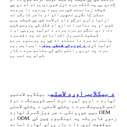
څنډې یې په کلکه سره تړل شوي دي پرته له دې چې
شیشه زیانمنه شي. سربیره پردې، دا پروسه
ممکن ځانګړي تجهیزاتو او ماهر کارګر ته
اړتیا ولري ترڅو ډاډ ترلاسه شي چې شیشه پرې
شوې او په مناسب اندازې او شکل کې پروسس شوې
ده. د دې ننګونو سره سره، د تولید پروسې او د
کیفیت کنټرول اقداماتو ته په دقت سره
پاملرنه سره دا ممکنه ده چې یو پریمیم مربع
تولید کړئ.
د تودوخې شیشې پوښ
د ایس ایس ریم
سره. په نږدې راتلونکي کې ستاسو سره د کار
کولو په تمه یم.
د بیکلایټ اوږد لاستی
د بیکلایټ لاستیو
لپاره د اوبو لیږد نرم لمس کوټینګ. د نرم
لمس کوټینګ سره د پخلي لاستی. د پخلي لاستی
سیټ جوړونکی. د هر ډول ګمرک لپاره OEM
او ODM. زموږ فابریکه په نینګبو، چین کې
موقعیت لري. دا د بار وړلو لپاره اسانه