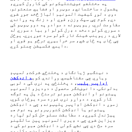
په مختلفو غوښتنلیکونو کې کارول کیږي،
پشمول د ساختماني، موټرو او فضايي صنعتونو.
دوی د لوړ کیفیت المونیم الیاژ څخه جوړ شوي
دي، کوم چې سپک وزن، قوي او د زنګ په وړاندې
مقاومت لري. ریویټونه د موادو په دوو ټوټو کې
د سوري کولو دمخه د ډرل کولو او بیا د سوري له
لارې د ریوینټ شینک تار کولو سره جوړیږي. یوځل
چې ځای په ځای شي، سر خرابیږي ترڅو یو قوي او
دایمي فکسیشن چمتو کړي.
د نینګبو ژیانګای د پخلنځي شرکت، لمیټډ
ویاړي چې مقناطیسي وړاندې کوي
د انډکشن
اډاپټر پلیټ
، د پخلنځي په نړۍ کې د لوبې
بدلونکی. دا نوښتګر محصول د دودیزو المونیم
پینونو او انډکشن هبونو ترمنځ د پل په توګه
کار کوي، د دواړو نړۍ غوره سره یوځای کوي.
زموږ د انډکشن اډاپټر پلیټونه، چې د انډکشن
پینونو یا انډکشن کنورټرونو په نوم هم
پیژندل کیږي، د مطابقت مسلو حل کولو لپاره
ډیزاین شوي چې د ډیری المونیم پین مالکینو
سره مخ دي چې نشي کولی د انډکشن هبونو کې د
خپلې خوښې پخلي لوښي وکاروي.