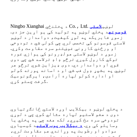
Ningbo Xianghai د پخلنځي Co.، Ltd. لوښي
لاستی
قوسونه
د پخلي لوښو په تولید کې یو اړین جز دی.
زموږ فابریکه په لوړ کیفیت، دوامدار د لوښو
لاستی قوسونو کې تخصص لري چې کولی شي د تودوخې
او ورځني کارونې غوښتنو سره مقاومت وکړي.
زموږ د لوښو لاستی هولډرونو کې یوازې غوره
توکي کارول کیږي ترڅو ډاډ ترلاسه شي چې دوی
قوي او دوامدار دي. دوی ډیزاین شوي ترڅو هر
لوښي په بشپړ ډول فټ شي او د اسانه پورته کولو
او اداره کولو لپاره آرامۍ، ایرګونومیک
گرفت چمتو کړي.
د پخلي لوښو د بیکلایټ اوږد لاستي ځانګړتیاوې
دوی د هغو لاستيو لپاره مثالي کوي چې د لوړې
تودوخې سره مخ کیږي، لکه هغه چې په پخلي یا
وسایلو کې وي.
د بیکلایټ پوټ لاستی
د کیمیاوي
موادو او رطوبت په وړاندې هم مقاومت لري،
کوم چې دوی په سختو بهرني چاپیریالونو کې د