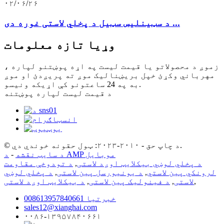
۰۲/۰۶/۲۶
د سټینلیس سټیل د پخلي لاستی غوره دی ...
وړیا تازه معلومات
زموږ د محصولاتو یا قیمت لیست په اړه پوښتنو لپاره ،
مهرباني وکړئ خپل بریښنالیک موږ ته پریږدئ او موږ
به په 24 ساعتونو کې اړیکه ونیسو.
د قیمت لیست لپاره پوښتنه
© د چاپ حق - ۲۰۱۰-۲۰۲۳: ټول حقونه خوندي دي.
د AMP موبایل
د سایټ نقشه
-
د پخلي لوښي بیکلایټ اوږد لاستی
,
د تودوخې مقاومت
لرونکي پین لاستي
,
د یونیورسل پین لاستی
,
د پخلي لوښي
,
لاستی
,
د فینولیک پین لاستی
,
د بیکلایټ اوږد لاستی
008613957840661 خبرتیا
sales12@xianghai.com
۰۰۸۶-۱۳۹۵۷۸۴۰۶۶۱