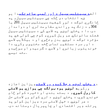
الف
د سټینلیس سټیل د اور لمبې ساتونکی
دا یو
ښه انتخاب دی ځکه چې سټینلیس سټیل، په
ځانګړي توګه د لوړ کیفیت سټینلیس سټیل 201 یا
304، د زنګ په وړاندې مقاومت لري او دوامدار
دی. دا د پخلي لوښو په لاسي کې د سټینلیس سټیل
شعله ساتونکي هم ویل کیږي، کوم چې کولی شي په
مؤثره توګه د لوښي بدن وغځوي او د بیکلایټ لاسي
د اور سره مستقیم تماس څخه مخنیوی وکړي. دا
خوندیتوب زیاتوي او لاسي د ګرمیدو او سوځیدو
مخه نیسي.
د
د پخلي لوښو د جلا کېدو وړ لاستی
ډیزاین اجازه
ورکوي
د لوښو یوه ټولګه چې یوازې یو لاستی
کارول کیږي
، د بسته بندۍ او ذخیره کولو ځای
خوندي کوي. د پخلي لوښو د لرې کولو وړ لاستی حل
د هر لوښي د خپل لاستی سره ډیزاین کولو په
پرتله ډیر اقتصادي او چاپیریال دوستانه دی.