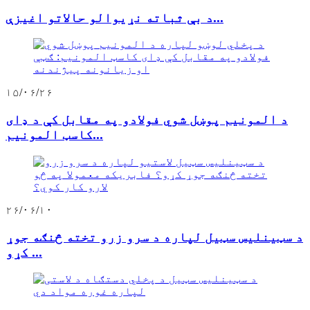
د بې ثباته نړیوالو حالاتو اغیزې...
۱۵/۰۶/۲۶
د المونیم پوښل شوي فولادو په مقابل کې د ډای
کاسټ المونیم...
۲۶/۰۶/۱۰
د سټینلیس سټیل لپاره د سرو زرو تخته څنګه جوړ
کړو ...