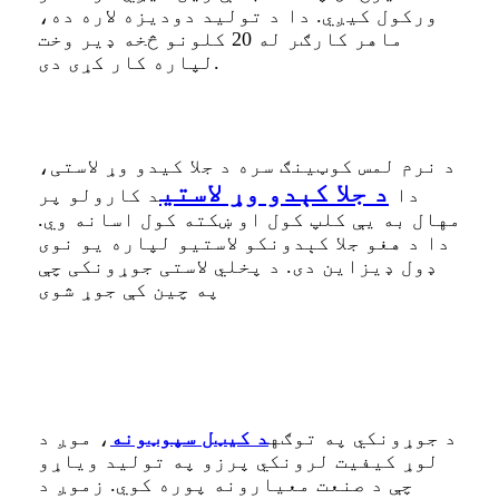
ورکول کیږي. دا د تولید دودیزه لاره ده،
ماهر کارګر له 20 کلونو څخه ډیر وخت
لپاره کار کړی دی.
د نرم لمس کوټینګ سره د جلا کیدو وړ لاستی،
د جلا کېدو وړ لاستی
دا
د کارولو پر
مهال به یې کلپ کول او ښکته کول اسانه وي.
دا د هغو جلا کېدونکو لاستیو لپاره یو نوی
ډول ډیزاین دی. د پخلي لاستی جوړونکی چې
په چین کې جوړ شوی
د جوړونکي په توګه
د کیټل سپوټونه
، موږ د
لوړ کیفیت لرونکي پرزو په تولید ویاړو
چې د صنعت معیارونه پوره کوي. زموږ د