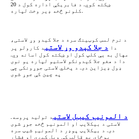
ښکته کوي. د فابریکې اداره کول د 20
کلونو څخه ډیر وخت لپاره.
د نرم لمس کوټینګ سره د جلا کیدو وړ لاستی،
د جلا کېدو وړ لاستی
دا
د کارولو پر
مهال به یې کلپ کول او ښکته کول اسانه وي.
دا د هغو جلا کېدونکو لاستیو لپاره یو نوی
ډول ډیزاین دی. د پخلي لاستی جوړونکی چې
په چین کې جوړ شوی
د المونیم کیټل لاستی
د تولید پروسه.
لاستی د بیکلایټ او المونیم څخه جوړ شوی
دی. د بیکلایټ پوډر د المونیم شیټ سره
یوځای په قالب کې ویل کیږي او فشار