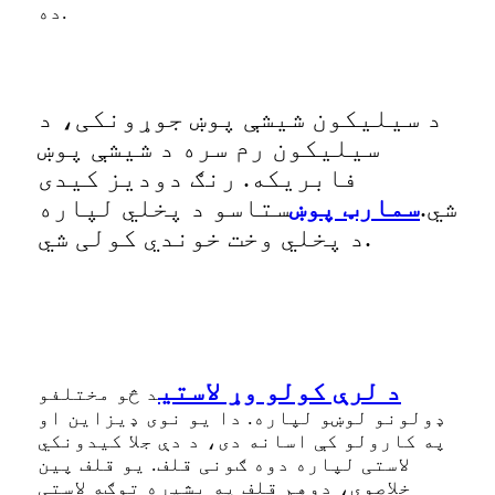
ده.
د سیلیکون شیشې پوښ جوړونکی، د
سیلیکون رم سره د شیشې پوښ
فابریکه. رنګ دودیز کیدی
شي.
سمارټ پوښ
ستاسو د پخلي لپاره
د پخلي وخت خوندي کولی شي.
د لرې کولو وړ لاستی
د څو مختلفو
ډولونو لوښو لپاره. دا یو نوی ډیزاین او
په کارولو کې اسانه دی، د دې جلا کیدونکي
لاستی لپاره دوه ګونی قلف. یو قلف پین
خلاصوي، دوهم قلف په بشپړه توګه لاستی