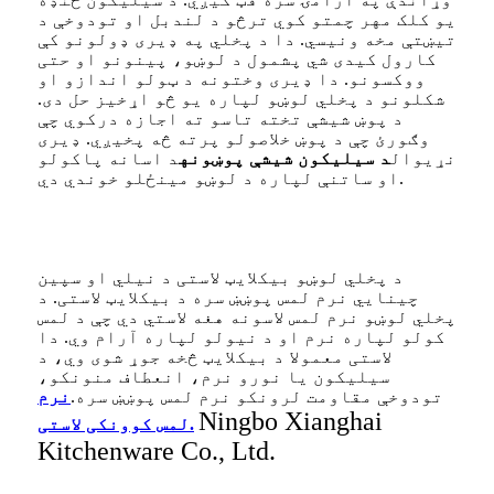
یو کلک مهر چمتو کوي ترڅو د لندبل او تودوخې د
تیښتې مخه ونیسي. دا د پخلي په ډیری ډولونو کې
کارول کیدی شي پشمول د لوښو، پینونو او حتی
ووکسونو. دا ډیری وختونه د ټولو اندازو او
شکلونو د پخلي لوښو لپاره یو څو اړخیز حل دی.
د پوښ شیشې تخته تاسو ته اجازه درکوي چې
وګورئ چې د پوښ خلاصولو پرته څه پخیږي. ډیری
نړیوال
د سیلیکون شیشې پوښونه
د اسانه پاکولو
او ساتنې لپاره د لوښو مینځلو خوندي دي.
د پخلي لوښو بیکلایټ لاستی د نیلي او سپین
چینایي نرم لمس پوښښ سره د بیکلایټ لاستی. د
پخلي لوښو نرم لمس لاسونه هغه لاستي دي چې د لمس
کولو لپاره نرم او د نیولو لپاره آرام وي. دا
لاستی معمولا د بیکلایټ څخه جوړ شوی وي، د
سیلیکون یا نورو نرم، انعطاف منونکو،
تودوخې مقاومت لرونکو نرم لمس پوښښ سره.
نرم
Ningbo Xianghai
لمس کوونکی لاستی.
Kitchenware Co., Ltd.