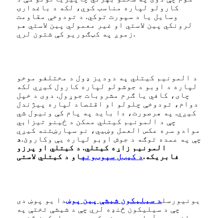
کارولو لپاره مناسب کوي، لکه د باغدارۍ
وسایل یا د سپورت توکي. د تودوخې مقاومت
لرونکي پین لاستي او غیر معمولي پین لاستي هم
زموږ په کټګوریو کې شتون لري.
د المونیم کیتلي په دودیز ډول د مختلفو موخو
لپاره د اوبو د جوشولو لپاره کارول کیږي لکه
چای، کافي یا ګرم مشروبات جوړول. دوی د خپل
دوام، تودوخې چلولو او اقتصاد لپاره پیژندل
کیږي. په هرصورت، دا باید په پام کې ونیول شي
چې د المونیم کیتلي ممکن د ځینو تیزابي
موادو سره عکس العمل وښيي، نو سپارښتنه کیږي
چې په عمده توګه د جوش اوبو لپاره یې وکاروئ.
د
المونیم زاړه کیتلي. د کیتلي او پرزو
فابریکه.
د کیټل سپوټونه
او د کیتلي لاستی
یونیورسل
د سیلیکون شیشې پین پوښ
دا یو پوښ دی
چې د سیلیکون څنډه لري چې د شیشې تختې په
وړاندې په آرامۍ سره فټ کیږي. د سیلیکون څنډه