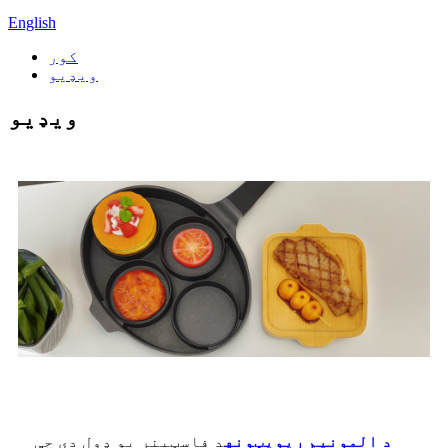
English
کور
ویډیو
ویډیو
د المونیم ریویټونه
د فاسټینر یو ډول دی چې