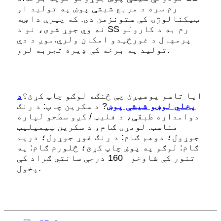
رم سره د مربع شیشې پوښ په تولید او
ټیکنالوژۍ کې ستونزمن دی. که چیرې دا ښه
نه وي جوړ شوی، نو د SS رم به د کارولو
پرمهال د غورځیدو امکان ولري.
موږ د دې
تولید په برخه کې ډیره تجربه لرو.
ایا تاسو پوهیږئ چې څنګه لوګو چاپ کړئ؟
د
پخلي لوښو شیشې پوښ
? د سکرین چاپ: د رنګ
دوامداره طبقې، د فلیټ / کږو سطحو لپاره
مناسب. لومړی ګام، د سکرین ټیمپلیټ
جوړول؛ دوهم ګام: د رنګ غوړ جوړول؛ دریم
ګام: لوګو په پوښ ​​چاپ کړئ؛ څلورم ګام: په
تنور کې شاوخوا 160 درجې سانتي ګراد کې
پخول.