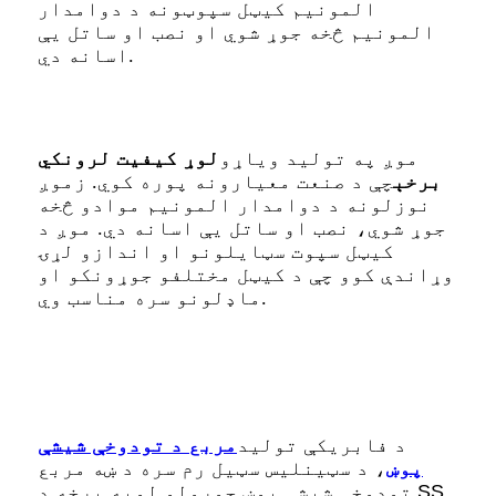
المونیم کیټل سپوټونه د دوامدار
المونیم څخه جوړ شوي او نصب او ساتل یې
اسانه دي.
موږ په تولید ویاړو
لوړ کیفیت لرونکي
برخې
چې د صنعت معیارونه پوره کوي. زموږ
نوزلونه د دوامدار المونیم موادو څخه
جوړ شوي، نصب او ساتل یې اسانه دي. موږ د
کیټل سپوت سټایلونو او اندازو لړۍ
وړاندې کوو چې د کیټل مختلفو جوړونکو او
ماډلونو سره مناسب وي.
د فابریکې تولید
مربع د تودوخې شیشې
پوښ
، د سټینلیس سټیل رم سره د ښه مربع
تودوخې شیشې پوښ جوړولو لویه برخه.
د SS