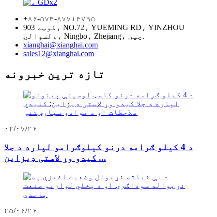
+۸۶-۵۷۴-۸۷۷۱۴۷۹۵
کوټه 903، NO.72، YUEMING RD، YINZHOU
ولسوالۍ، Ningbo، Zhejiang، چین.
xianghai@xianghai.com
sales12@xianghai.com
تازه ترین خبرونه
۰۲/۰۷/۲۶
د 4 کیلو ګرامه درنو کیلوګرامو لپاره د جلا
کیدو وړ لاستی ډیزاین ...
۲۵/۰۶/۲۶