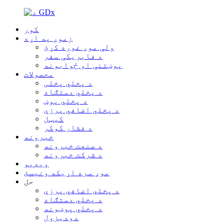
کور
زموږ په اړه
ولې موږ غوره کړئ
د فابریکې سفر
پوښتنې او ځوابونه
محصولات
د پخلي پخلی
د پخلي دستګاه
د پخلي پوښ
د پخلي اضافي پرزې
کیټل
د فشار کوکر
خبرونه
د صنعت خبرونه
د شرکت خبرونه
ویډیو
موږ سره اړیکه ونیسئ
حل
د پخلي اضافي پرزې
د پخلي دستګاه
د پخلي پوښونه
دودیزول