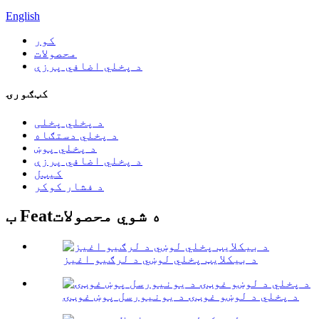
English
کور
محصولات
د پخلي اضافي پرزې
کټګورۍ
د پخلي پخلی
د پخلي دستګاه
د پخلي پوښ
د پخلي اضافي پرزې
کیټل
د فشار کوکر
ب Featه شوي محصولات
د بیکلایټ پخلي لوښي د لرګیو اغیز
د پخلي د لوښو غوټۍ د یونیورسل پوښ غوټۍ