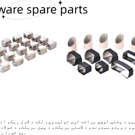
ډ د پخلي لوښو پراخه لړۍ تولیدوي، لکه د ګرل ریک، ان
کی، د ویلډ سټډونه، د لاستی بریکٹ، د پین بریکٹ، د فول
په خورا رقابتي نرخونو کې غوره کیفیت لرونکي محصولات چمتو کړو.