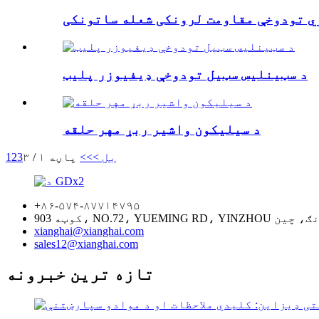
ي تودوخې مقاومت لرونکی شعله ساتونکی
د سټینلیس سټیل تودوخې ډیفیوزر پلیټ
د سیلیکون واشیر ربړ مهر حلقه
بل >
>>
پاڼه ۱ / ۳
3
2
1
+۸۶-۵۷۴-۸۷۷۱۴۷۹۵
xianghai@xianghai.com
sales12@xianghai.com
تازه ترین خبرونه