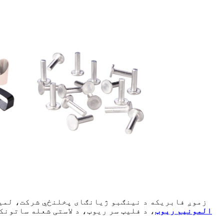
زموږ فابریکه د نینګبو ژیانګای پخلنځي شرکت، لمیټ
المونیم ریوټ
، د فلیټ سر ریوټ، د لاستی شعله ساتون