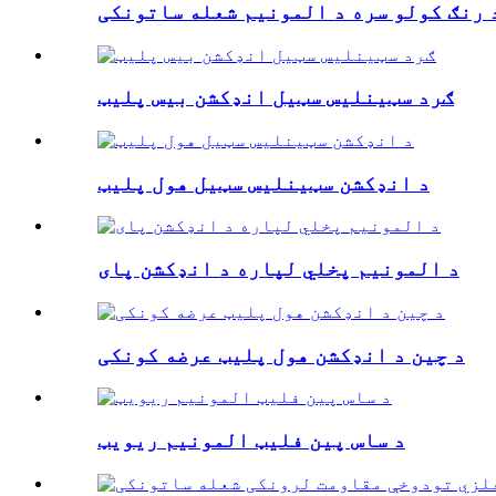
 رنګ کولو سره د المونیم شعله ساتونکی
ګرد سټینلیس سټیل انډکشن بیس پلیټ
د انډکشن سټینلیس سټیل هول پلیټ
د المونیم پخلي لپاره د انډکشن پای
د چین د انډکشن هول پلیټ عرضه کونکی
د ساس پین فلیټ المونیم ریویټ