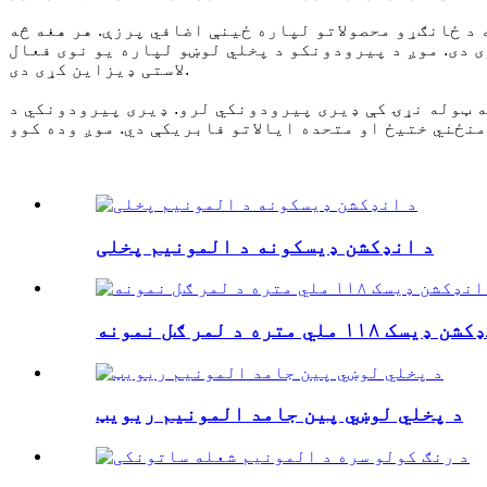
 د ځانګړو محصولاتو لپاره ځینې اضافي پرزې. هر هغه څه
ی دی. موږ د پیرودونکو د پخلي لوښو لپاره یو نوی فعال
لاستی ډیزاین کړی دی.
ه ټوله نړۍ کې ډیری پیرودونکي لرو. ډیری پیرودونکي د
د انډکشن ډیسکونه د المونیم پخلی
ک ۱۱۸ ملي متره د لمر ګل نمونه
د پخلي لوښي پین جامد المونیم ریویټ