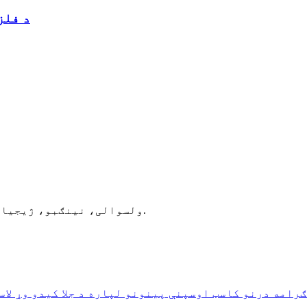
د فلز
کوټه 903، NO.72، YUEMING RD، YINZHOU ولسوالی، نینګبو، ژیجیانګ، چین.