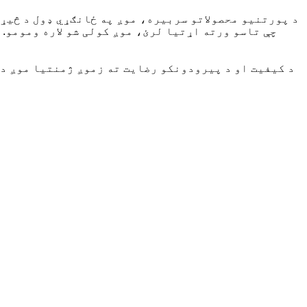
د پورتنیو محصولاتو سربیره، موږ په ځانګړي ډول د څیړن
چې تاسو ورته اړتیا لرئ، موږ کولی شو لاره ومومو.
د کیفیت او د پیرودونکو رضایت ته زموږ ژمنتیا موږ د س