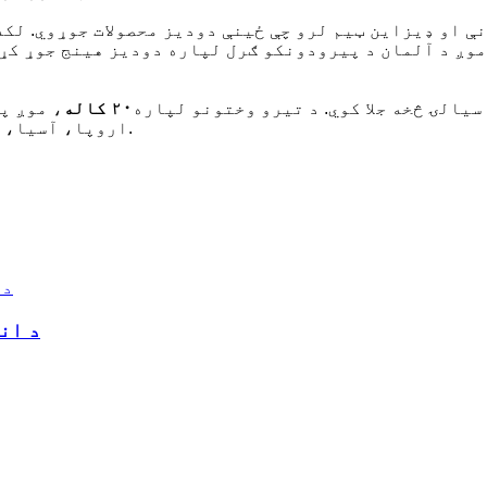
ې او ډیزاین ټیم لرو چې ځینې دودیز محصولات جوړوي. لکه
 موږ د آلمان د پیرودونکو ګرل لپاره دودیز هینج جوړ کړ
یالۍ څخه جلا کوي. د تیرو وختونو لپاره
۲۰ کاله
، موږ پ
اروپا، آسیا، منځني ختیځ او متحده ایالاتو فابریکې دي. موږ وده کوو.
د انډکشن ډیس