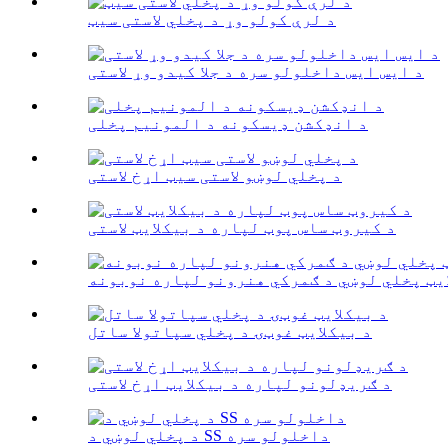
د لرې کولو وړ د پخلي لاستی سیټ
د ایس ایس داخلولو سره د جلا کیدو وړ لاستی
د انډکشن ډیسکونه د المونیم پخلی
د پخلي لوښو لاستی سیټ اړخ لاستی
د کیروټ ساس پوټ لپاره د بیکلایټ لاستی
ایټ پخلي لوښي د ګمرکي هنرونو لپاره نوبونه
د بیکلایټ غوټۍ د پخلي سپاتولا ساتل
د ګریډلونو لپاره د بیکلایټ اړخ لاستی
د پخلي لوښي د SS داخلولو سره