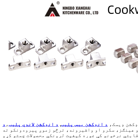
ډکشن ډیسک،
د انډکشن بیس پلیټ
,
د انډکشن لاندې پلیټ
،
د
ادو هینګز، سکرو او واشیرونه، ترڅو زموږ پیرودونکو ته