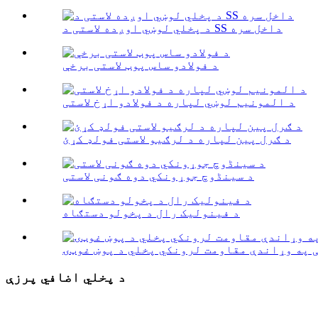
د پخلي لوښي اوږده لاستی د SS داخل سره
د فولادو ساس پوټ لاستی برخې
د المونیم لوښي لپاره د فولادو اړخ لاستی
د ګرل پین لپاره د لرګیو لاستی فولډ کړئ
د سینڈوچ جوړونکي دوه ګونی لاستی
د فینولیک رال د پخولو دستګاه
 په وړاندې مقاومت لرونکي پخلي د پوښ غوټۍ
د پخلي اضافي پرزې