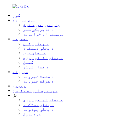
کور
زموږ په اړه
ولې موږ غوره کړئ
د فابریکې سفر
پوښتنې او ځوابونه
محصولات
د پخلي پخلی
د پخلي دستګاه
د پخلي پوښ
د پخلي اضافي پرزې
کیټل
د فشار کوکر
خبرونه
د صنعت خبرونه
د شرکت خبرونه
ویډیو
موږ سره اړیکه ونیسئ
حل
د پخلي اضافي پرزې
د پخلي دستګاه
د پخلي پوښونه
دودیزول