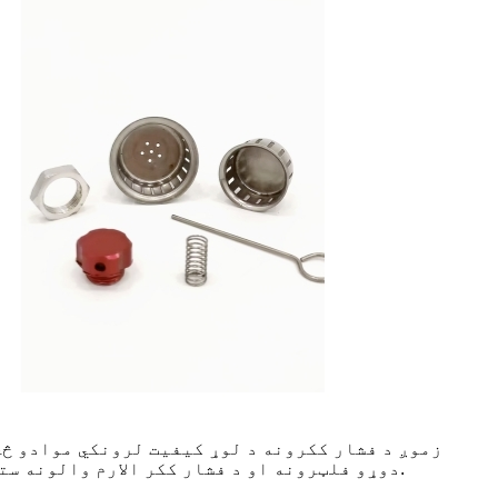
زموږ د فشار ککرونه د لوړ کیفیت لرونکي موادو څخه
دوړو فلټرونه او د فشار ککر الارم والونه ستاسو د فشار ککر مهمې برخې دي، او د دوی دوام ستاسو د فشار ککر د مؤثره او خوندي کار کولو لپاره خورا مهم دی.