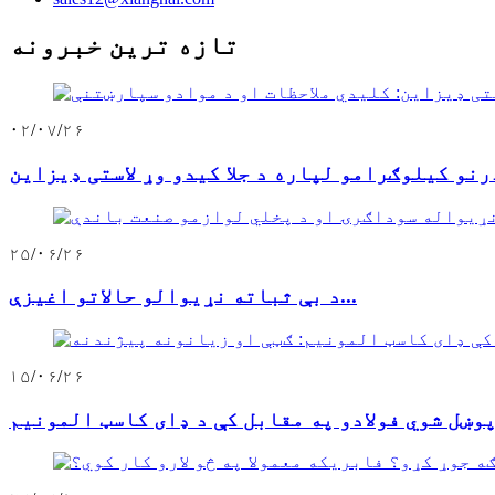
تازه ترین خبرونه
۰۲/۰۷/۲۶
۲۵/۰۶/۲۶
د بې ثباته نړیوالو حالاتو اغیزې...
۱۵/۰۶/۲۶