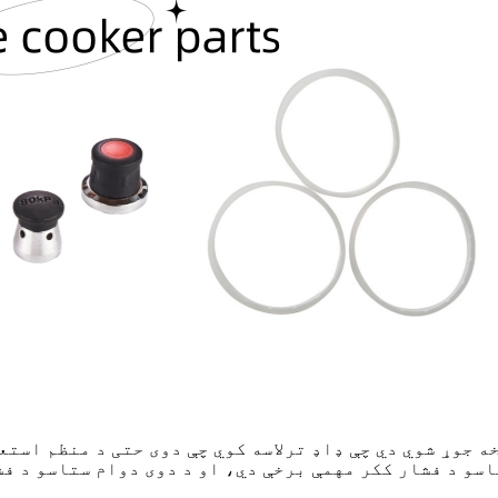
 جوړ شوي دي چې ډاډ ترلاسه کوي چې دوی حتی د منظم استع