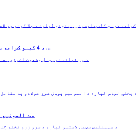
د 4 کیلو ګرامه درنو کیلوګرامو لپاره د جلا کیدو وړ لاستی ډیزاین ...
د المونیم پوښل شوي فولادو په مقابل کې د ډای کاسټ المونیم...