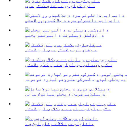
د لرې کولو وړ د پخلي لاستی سیټ
د ایس ایس داخلولو سره د جلا کیدو وړ لاستی
د انډکشن ډیسکونه د المونیم پخلی
د پخلي لوښو لاستی سیټ اړخ لاستی
د کیروټ ساس پوټ لپاره د بیکلایټ لاستی
ایټ پخلي لوښي د ګمرکي هنرونو لپاره نوبونه
د بیکلایټ غوټۍ د پخلي سپاتولا ساتل
د ګریډلونو لپاره د بیکلایټ اړخ لاستی
د پخلي لوښي د SS داخلولو سره