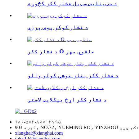
د سټینلیس سټیل فشار ککر کڅوړه
د فشار کوکر پوښ پرزې
د فشار ککر O حلقوي مهر
د فشار ککر بخار خوشې کولو والو
د فشار ککر اړخ بیکلایټ لاستی
+۸۶-۵۷۴-۸۷۷۱۴۷۹۵
xianghai@xianghai.com
sales12@xianghai.com