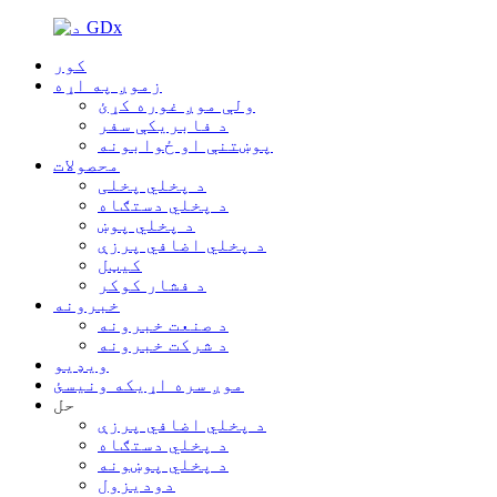
کور
زموږ په اړه
ولې موږ غوره کړئ
د فابریکې سفر
پوښتنې او ځوابونه
محصولات
د پخلي پخلی
د پخلي دستګاه
د پخلي پوښ
د پخلي اضافي پرزې
کیټل
د فشار کوکر
خبرونه
د صنعت خبرونه
د شرکت خبرونه
ویډیو
موږ سره اړیکه ونیسئ
حل
د پخلي اضافي پرزې
د پخلي دستګاه
د پخلي پوښونه
دودیزول