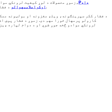
ډاډ
P
زموږ محصولات د لوړ کیفیت لرونکي موادو څخه جوړ شوي دي چې حتی د پرله پسې کارولو سره هم دوامدار دي. سیلیکون ګازکیټ، د فشار ککر خوندیتوب والو،
د فشار ککرونو ټولې مهمې برخې دي، او د دوی دوام د دې لپاره خورا مهم دی چې د ککر موثر او خوندي کار وکړي.
اوکر
اعلامیه
والو
د فشار ککر سپرینګونه، ویلډ مغزونه او بولټونه ممکن 
کارولو پرمهال خورا مهم دی. زموږ د فشار پوښ اض
لرونکي موادو څخه جوړ شوي او د دوام لپاره ډیزای