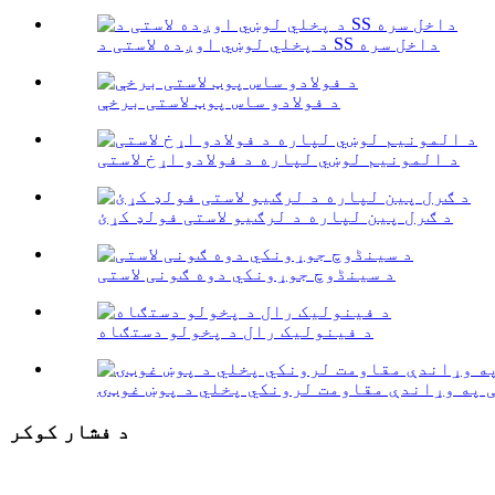
د پخلي لوښي اوږده لاستی د SS داخل سره
د فولادو ساس پوټ لاستی برخې
د المونیم لوښي لپاره د فولادو اړخ لاستی
د ګرل پین لپاره د لرګیو لاستی فولډ کړئ
د سینڈوچ جوړونکي دوه ګونی لاستی
د فینولیک رال د پخولو دستګاه
 په وړاندې مقاومت لرونکي پخلي د پوښ غوټۍ
د فشار کوکر