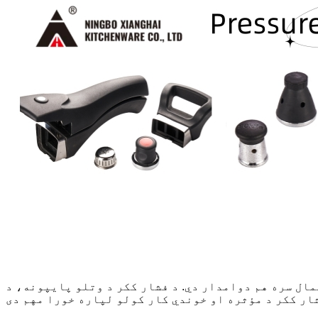
مال سره هم دوامدار دي. د فشار ککر د وتلو پایپونه، د