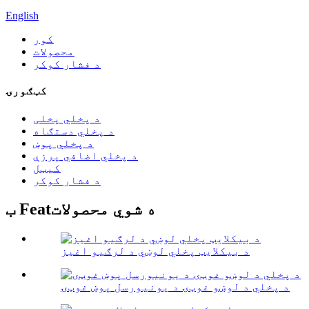
English
کور
محصولات
د فشار کوکر
کټګورۍ
د پخلي پخلی
د پخلي دستګاه
د پخلي پوښ
د پخلي اضافي پرزې
کیټل
د فشار کوکر
ب Featه شوي محصولات
د بیکلایټ پخلي لوښي د لرګیو اغیز
د پخلي د لوښو غوټۍ د یونیورسل پوښ غوټۍ