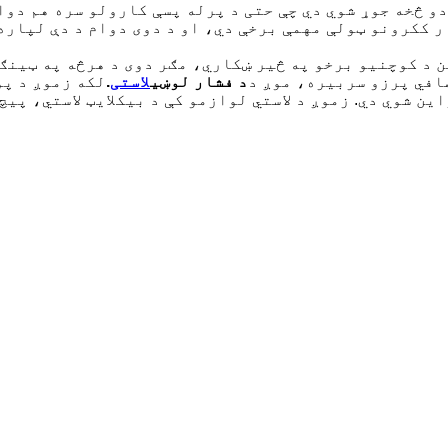
د کوچنیو برخو په څیر ښکاري، مګر دوی د هرڅه په ټینګ 
افي پرزو سربیره، موږ د
د فشار لوښي
لاستی
.
لکه زموږ د پو
ن شوي دي. زموږ د لاستي لوازمو کې د بیکلایټ لاستي، پیچ