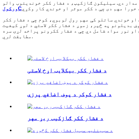
C
ورکول
او خوندي ساتلو کې مهم رول لوبوي، کوم چې د فشار ککر
ښ بدیلونو په څیر، زموږ د فشار ککر لاستي د لوړ کیفیت
 او نور مواد شامل دي چې د فشار ککرونو پراخه لړۍ سره
مطابقت لري.
د فشار ککر بیکلایټ اړخ لاستی
د فشار کوکر د پوښ اضافي پرزې
د فشار ککر ګازکیټ ربړ مهر