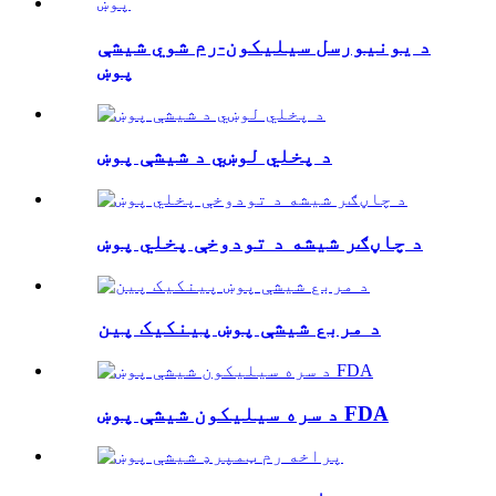
د یونیورسل سیلیکون-رم شوي شیشې
پوښ
د پخلي لوښي د شیشې پوښ
د چاڼګر شیشه د تودوخې پخلي پوښ
د مربع شیشې پوښ پینکیک پین
د سره سیلیکون شیشې پوښ FDA