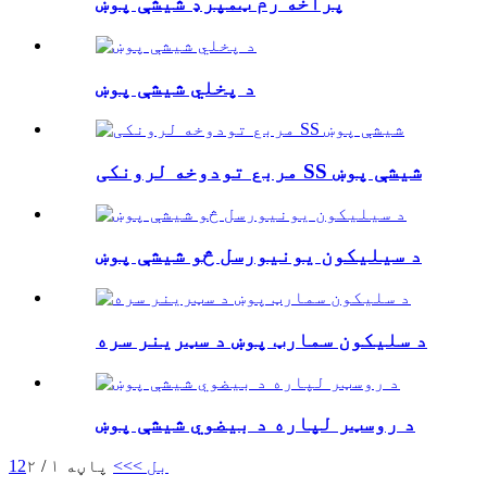
پراخه رم ټمپرډ شیشې پوښ
د پخلي شیشې پوښ
مربع تودوخه لرونکی SS شیشې پوښ
د سیلیکون یونیورسل څو شیشې پوښ
د سلیکون سمارټ پوښ د سټرینر سره
د روسټر لپاره د بیضوي شیشې پوښ
بل >
>>
پاڼه ۱ / ۲
2
1