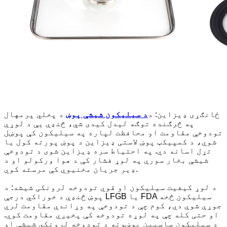
ځانګړی ډیزاین: د
د سیلیکون شیشې پوښ
د پخلي پرمهال
په څرګنده توګه لیدل کیدی شي، څنډې یې د لوړې
تودوخې مقاومت او محافظت لپاره په سیلیکون کې پوښل
شوي، د کمپیکټ پوښ لاستی ډیزاین د پوښ پورته کول یا
تړل اسانه دي. په احتیاط سره ډیزاین شوی د تودوخې
شیشې بخار سوري په لوړ فشار کې د هوا ورکولو او د
ډیر جریان مخنیوي کې مرسته کوي.
د لوړ کیفیت سیلیکون او قوي تودوخه لرونکی شیشه: د
پوښ څنډې د خوراکي درجې LFGB یا FDA سیلیکون څخه
جوړې شوې دي، کوم چې د تودوخې په وړاندې مقاومت لري
او حتی کله چې په لوړه تودوخه کې پخیږي مقاومت کوي.
د سیلیکون ساسپین پوښونه د تودوخه لرونکي شیشې او