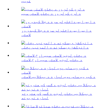
غوټۍ
د لرې کولو وړ د پخلي لاستی سیټ
د ایس ایس داخلولو سره د جلا کیدو وړ
لاستی
د انډکشن ډیسکونه د المونیم پخلی
د پخلي لوښو لاستی سیټ اړخ لاستی
د کیروټ ساس پوټ لپاره د بیکلایټ لاستی
د بیکلایټ پخلي لوښي د ګمرکي هنرونو
لپاره نوبونه