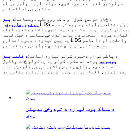
سیلیکون لخوا محاصره شوي، دوامدار، د باور وړ او
ماتول یې اسانه ندي.
د ځای خوندي کول او د کاروونکي دوستانه:
د پین
یونیورسل پوښ
د LIDS ټول مختلف ډولونه په یوه کې سره
یوځای کوي، او دا ستاسو د پخلنځي پاک او منظم ساتلو
لپاره غوره انتخاب دی پرته لدې چې ستاسو د خپل لوښي
یا پین لپاره د ډیری اندازو LIDS واخلئ، او دا تاسو
سره د کابینې ځای خوندي کولو کې مرسته کوي.
د پاکولو او ذخیره کولو لپاره اسانه:
د فلیټ پین
پوښونه
پرته له سکرب کولو یا پاکولو څخه پاکول
اسانه دي، یوازې په ډش واشیر کې یې واچوئ، دا د
درازونو، الماریو او ډش واشیرونو لپاره مناسب دی.
د سټاک پوټ لپاره د تودوخې سټینر
پوښ