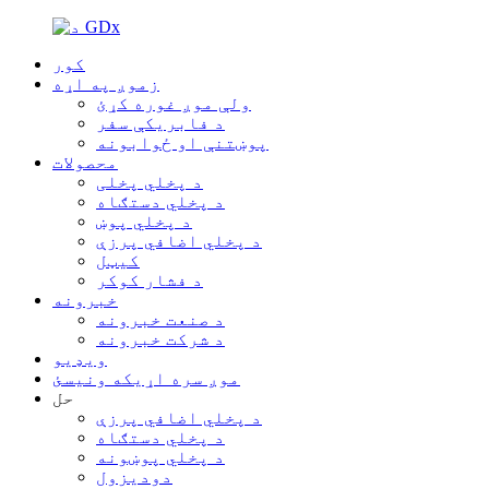
کور
زموږ په اړه
ولې موږ غوره کړئ
د فابریکې سفر
پوښتنې او ځوابونه
محصولات
د پخلي پخلی
د پخلي دستګاه
د پخلي پوښ
د پخلي اضافي پرزې
کیټل
د فشار کوکر
خبرونه
د صنعت خبرونه
د شرکت خبرونه
ویډیو
موږ سره اړیکه ونیسئ
حل
د پخلي اضافي پرزې
د پخلي دستګاه
د پخلي پوښونه
دودیزول