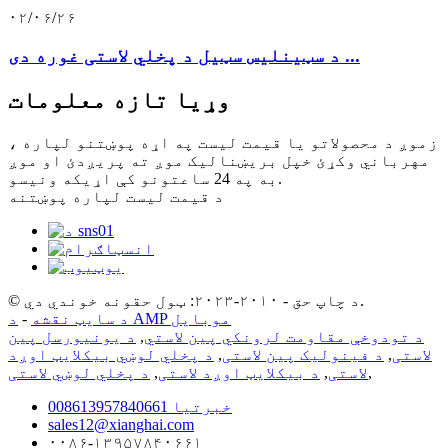
۰۲/۰۶/۲۶
د سټینلیس سټیل د پخلي لاستی غوره دی ...
وړیا تازه معلومات
زموږ د محصولاتو یا قیمت لیست په اړه پوښتنو لپاره ،
مهرباني وکړئ خپل بریښنالیک موږ ته پریږدئ او موږ
به په 24 ساعتونو کې اړیکه ونیسو.
د قیمت لیست لپاره پوښتنه
© د چاپ حق - ۲۰۱۰-۲۰۲۳: ټول حقونه خوندي دي.
د AMP موبایل
د سایټ نقشه
-
د تودوخې مقاومت لرونکي پین لاستي
,
د یونیورسل پین
لاستی
,
د فینولیک پین لاستی
,
د پخلي لوښي بیکلایټ اوږد
,
لاستی
,
د بیکلایټ اوږد لاستی
,
د پخلي لوښي لاستی
008613957840661 خبرتیا
sales12@xianghai.com
۰۰۸۶-۱۳۹۵۷۸۴۰۶۶۱