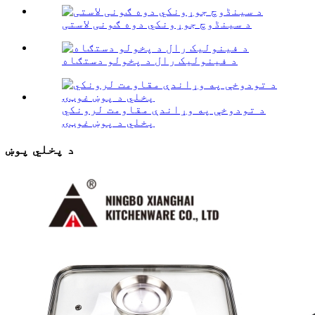
د سینڈوچ جوړونکي دوه ګونی لاستی
د فینولیک رال د پخولو دستګاه
د تودوخې په وړاندې مقاومت لرونکي
پخلي د پوښ غوټۍ
د پخلي پوښ