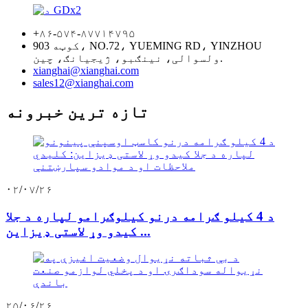
+۸۶-۵۷۴-۸۷۷۱۴۷۹۵
کوټه 903، NO.72، YUEMING RD، YINZHOU
ولسوالی، نینګبو، ژیجیانګ، چین.
xianghai@xianghai.com
sales12@xianghai.com
تازه ترین خبرونه
۰۲/۰۷/۲۶
د 4 کیلو ګرامه درنو کیلوګرامو لپاره د جلا
کیدو وړ لاستی ډیزاین ...
۲۵/۰۶/۲۶