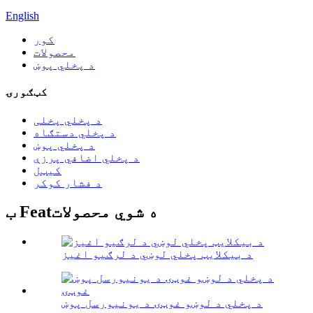
English
کور
محصولات
د پخلي پوښ
کټګورۍ
د پخلي پخلی
د پخلي دستګاه
د پخلي پوښ
د پخلي اضافي پرزې
کیټل
د فشار کوکر
ب Featه شوي محصولات
د بیکلایټ پخلي لوښي د لرګیو اغیز
د پخلي د لوښو غوټۍ د یونیورسل پوښ