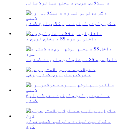
د بیکلایټ غوټۍ د پخلي سپاتولا ساتل
د ګریډلونو لپاره د بیکلایټ اړخ لاستی
د پخلي لوښي د SS داخلولو سره
د پخلي لوښي اوږده لاستی د SS داخل سره
د فولادو ساس پوټ لاستی برخې
د المونیم لوښي لپاره د فولادو اړخ
لاستی
د ګرل پین لپاره د لرګیو لاستی فولډ
کړئ