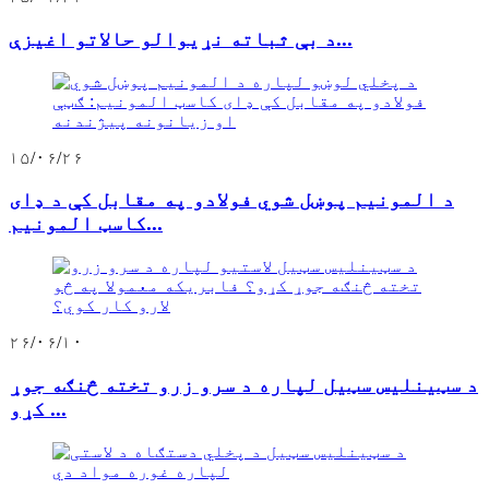
د بې ثباته نړیوالو حالاتو اغیزې...
۱۵/۰۶/۲۶
د المونیم پوښل شوي فولادو په مقابل کې د ډای
کاسټ المونیم...
۲۶/۰۶/۱۰
د سټینلیس سټیل لپاره د سرو زرو تخته څنګه جوړ
کړو ...